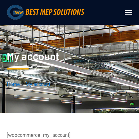
My account
Home
My account
[woocommerce_my_account]