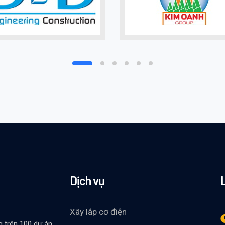
Dịch vụ
Xây lắp cơ điện
g trên 100 dự án