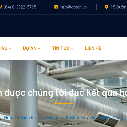
(84) 8-3922-5765
info@gtech.vn
15 Đường
 VỤ
DỰ ÁN
TIN TỨC
LIÊN HỆ
 được chúng tôi đúc kết qua h
Home
Siêu thị - Trường học - Bệnh Viện
Big C Miền Đông