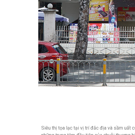
Siêu thị tọa lạc tại vị trí đắc địa và sầm uấ