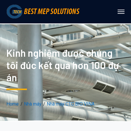
Kinh nghiệm được chúng
tôi đúc kết qua hơn 100 dự
án
Home
Nhà máy
Nhà máy CTC BIO VINA