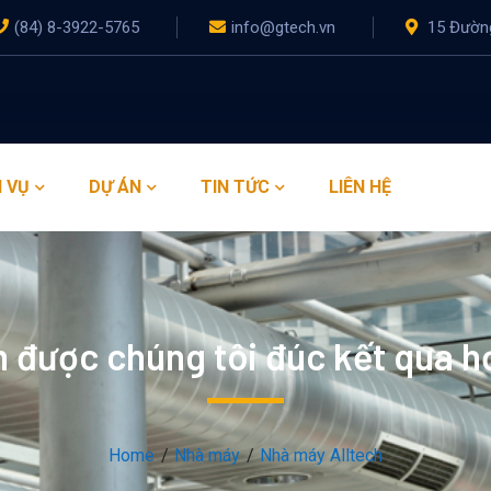
(84) 8-3922-5765
info@gtech.vn
15 Đường
 VỤ
DỰ ÁN
TIN TỨC
LIÊN HỆ
 được chúng tôi đúc kết qua h
Home
Nhà máy
Nhà máy Alltech