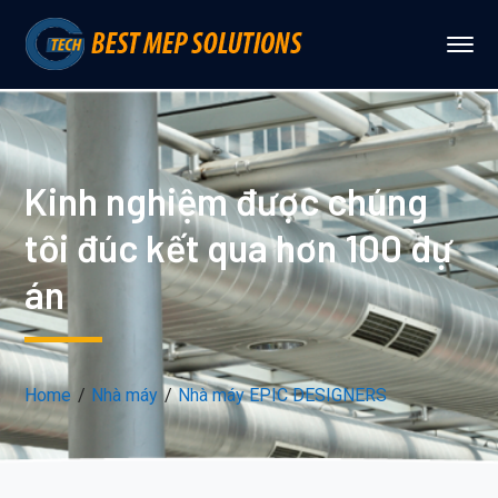
Kinh nghiệm được chúng
tôi đúc kết qua hơn 100 dự
án
Home
Nhà máy
Nhà máy EPIC DESIGNERS