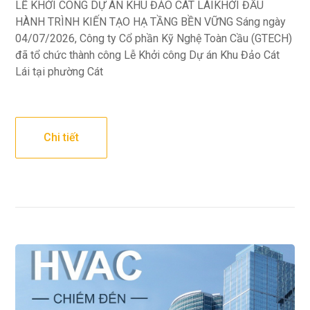
LỄ KHỞI CÔNG DỰ ÁN KHU ĐẢO CÁT LÁIKHỞI ĐẦU
HÀNH TRÌNH KIẾN TẠO HẠ TẦNG BỀN VỮNG Sáng ngày
04/07/2026, Công ty Cổ phần Kỹ Nghệ Toàn Cầu (GTECH)
đã tổ chức thành công Lễ Khởi công Dự án Khu Đảo Cát
Lái tại phường Cát
Chi tiết