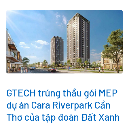
GTECH trúng thầu gói MEP
dự án Cara Riverpark Cần
Thơ của tập đoàn Đất Xanh