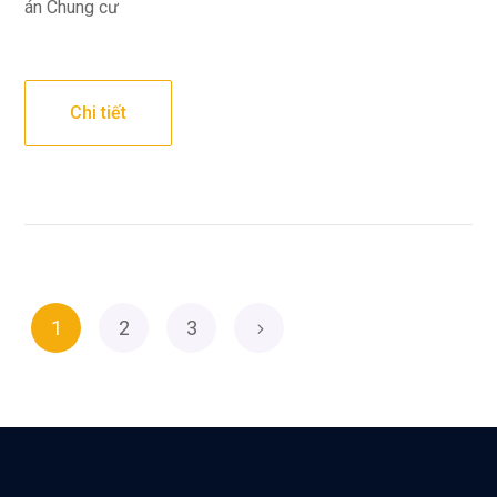
án Chung cư
Chi tiết
1
2
3