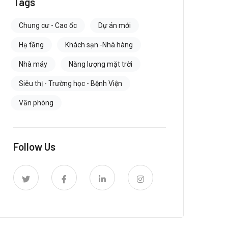
Tags
Chung cư - Cao ốc
Dự án mới
Hạ tầng
Khách sạn -Nhà hàng
Nhà máy
Năng lượng mặt trời
Siêu thị - Trường học - Bệnh Viện
Văn phòng
Follow Us