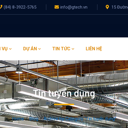
(84) 8-3922-5765
info@gtech.vn
15 Đường
 VỤ
DỰ ÁN
TIN TỨC
LIÊN HỆ
Tin tuyển dụng
Home
Blog
Archive by Category "Tin tuyển dụng"