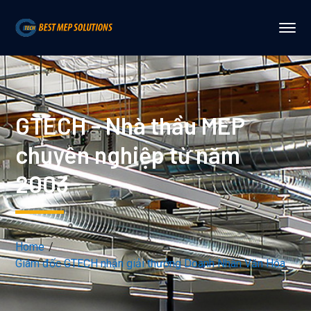
GTECH - Nhà thầu MEP
chuyên nghiệp từ năm
2003
Home
Giám đốc GTECH nhận giải thưởng Doanh Nhân Văn Hóa