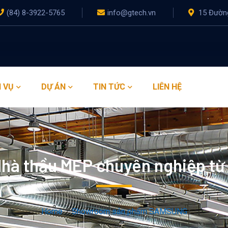
(84) 8-3922-5765
info@gtech.vn
15 Đường
 VỤ
DỰ ÁN
TIN TỨC
LIÊN HỆ
hà thầu MEP chuyên nghiệp t
Home
Showroom sản phẩm SAMSUNG