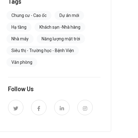
Tags
Chung cư - Cao ốc
Dự án mới
Hạ tầng
Khách sạn -Nhà hàng
Nhà máy
Năng lượng mặt trời
Siêu thị - Trường học - Bệnh Viện
Văn phòng
Follow Us