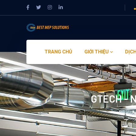
TRANG CHỦ
GIỚI THIỆU
DỊCH
GTECH - N