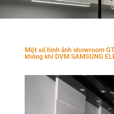
Một số hình ảnh showroom GT
không khí DVM SAMSUNG EL