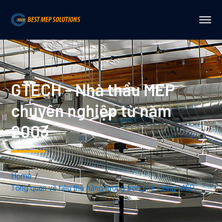
GTECH - Nhà thầu MEP
chuyên nghiệp từ năm
2003
Home
Tổng quan về tiêu thụ năng lượng trong hệ thống MEP