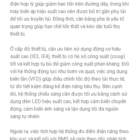
điện hợp lý giúp giảm hao tổn trên đường dây, trong khi
máy biến áp hiệu suất cao nên được bố trí gần phụ tải
để tối ưu truyền tải. Đồng thời, cân bằng pha là yếu tố
quan trọng giúp hạn chế tổn thất và kéo dài tuổi thọ
thiết bị.
Ở cấp độ thiết bị, cần ưu tiên sử dụng động cơ hiệu
suất cao (IE3, IE4), thiết bị có hệ số công suất (cosφ)
tốt và kết hợp tụ bù để giảm công suất phản kháng. Đối
với hệ thống động lực như bơm và quạt, việc ứng dụng
biến tần (VFD) giúp điều chỉnh tốc độ theo tải thực tế,
từ đó tiết kiệm đáng kể điện năng tiêu thụ. Bên cạnh
đó, hệ thống chiếu sáng cần được tối ưu bằng cách sử
dụng đèn LED hiệu suất cao, kết hợp cảm biến chuyển
động, cảm biến ánh sáng và tận dụng tối đa nguồn
sáng tự nhiên.
Ngoài ra, việc tích hợp hệ thống đo đếm điện năng theo
khu vực và kết nối với BMS sẽ giúp theo dõi, phân tích