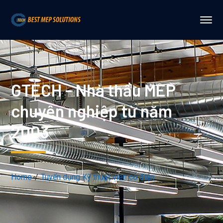
GTECH - Nhà thầu MEP
chuyên nghiệp từ năm
2003
Home
Tuyển dụng Kỹ thuật viên cơ điện